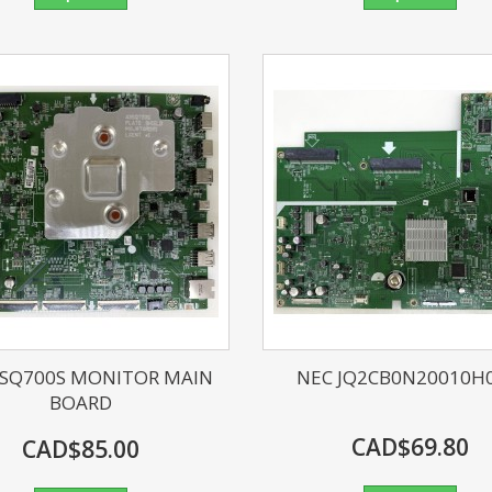
3SQ700S MONITOR MAIN
NEC JQ2CB0N20010H0
BOARD
CAD$69.80
CAD$85.00