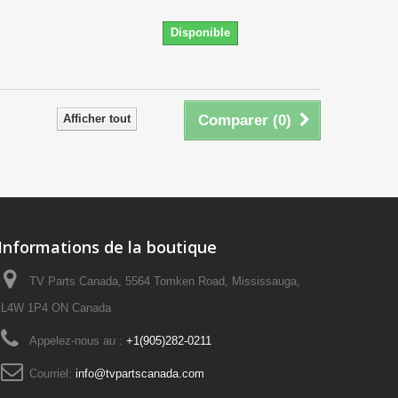
Disponible
Afficher tout
Comparer (
0
)
Informations de la boutique
TV Parts Canada, 5564 Tomken Road, Mississauga,
L4W 1P4 ON Canada
Appelez-nous au :
+1(905)282-0211
Courriel:
info@tvpartscanada.com