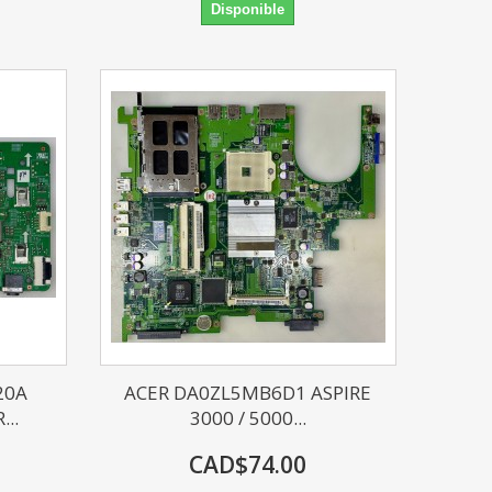
Disponible
20A
ACER DA0ZL5MB6D1 ASPIRE
..
3000 / 5000...
CAD$74.00