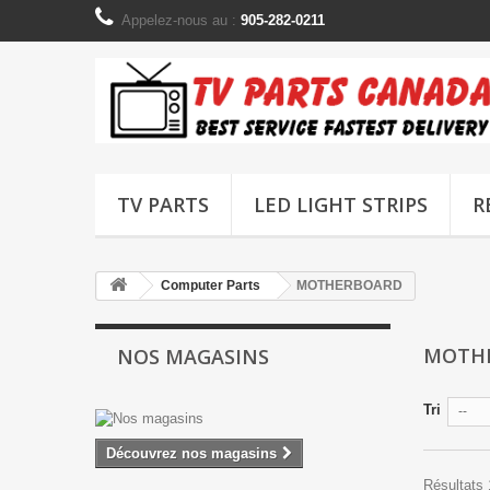
Appelez-nous au :
905-282-0211
TV PARTS
LED LIGHT STRIPS
R
Computer Parts
MOTHERBOARD
MOTH
NOS MAGASINS
Tri
--
Découvrez nos magasins
Résultats 