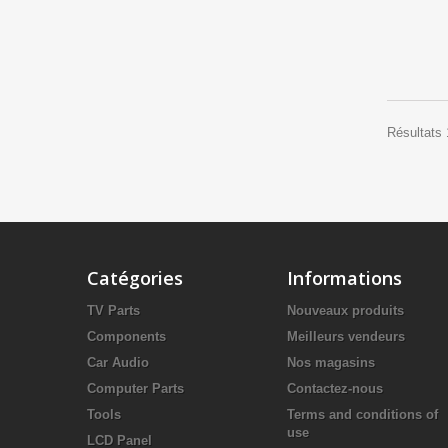
Résultats 
Catégories
Informations
TV Parts
Nouveaux produits
Components
Meilleurs vendeurs
Car Audio
Nos magasins
Computer Parts
Contactez-nous
Tools
Terms and conditions of
use
LCD Panel