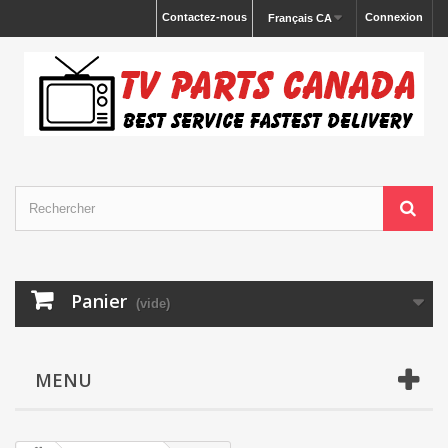
Contactez-nous
Connexion
Français CA
Panier
(vide)
MENU