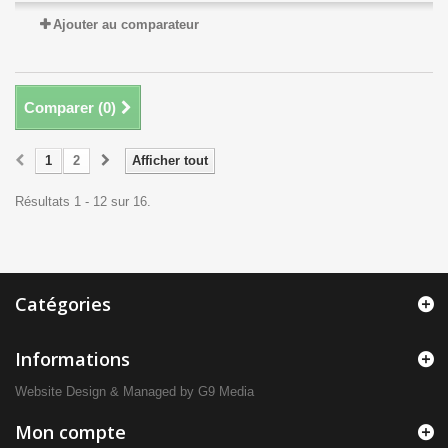
Ajouter au comparateur
Comparer (
0
)
1
2
Afficher tout
Résultats 1 - 12 sur 16.
Catégories
Informations
Website Design
& Managed by
G9 Media
Mon compte