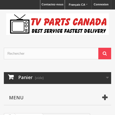
Contactez-nous
Connexion
Français CA
Panier
(vide)
MENU