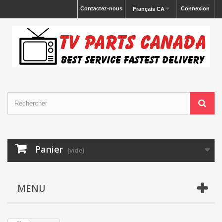
Contactez-nous
Connexion
Français CA
Panier
(vide)
MENU