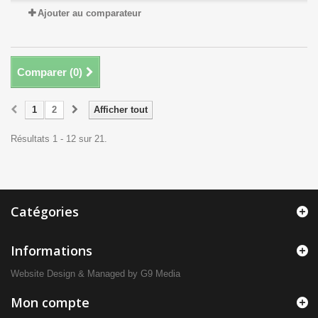
Ajouter au comparateur
Comparer (
0
)
1
2
Afficher tout
Résultats 1 - 12 sur 21.
Catégories
Informations
Website Design
& Managed by
G9 Media
Mon compte