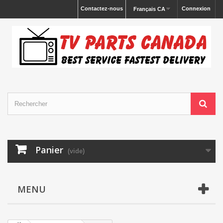
Contactez-nous
Connexion
Français CA
Panier
(vide)
MENU