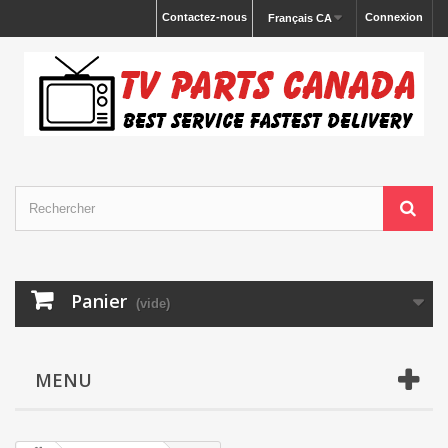
Contactez-nous
Connexion
Français CA
Panier
(vide)
MENU