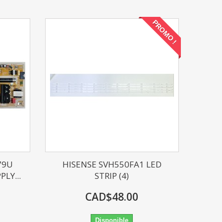
PROMO !
79U
HISENSE SVH550FA1 LED
LY...
STRIP (4)
CAD$48.00
Disponible