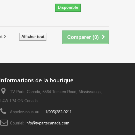
Disponible
nt
Afficher tout
Comparer (
0
)
Informations de la boutique
TV Parts Canada, 5564 Tomken Road, Mississauga,
L4W 1P4 ON Canada
Appelez-nous au :
+1(905)282-0211
Courriel:
info@tvpartscanada.com