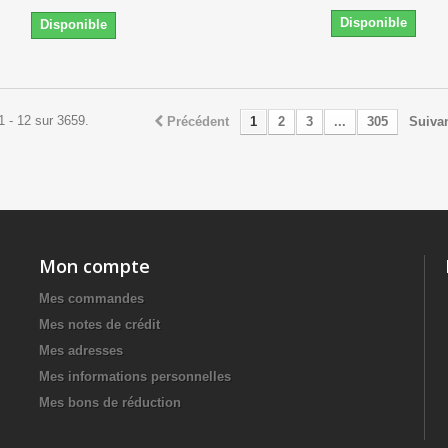
Disponible
Disponible
1 - 12 sur 3659.
Précédent
1
2
3
...
305
Suiva
Mon compte
Mes commandes
Mes notes de crédit
Mes adresses
Mes informations personnelles
Mes bons de réduction