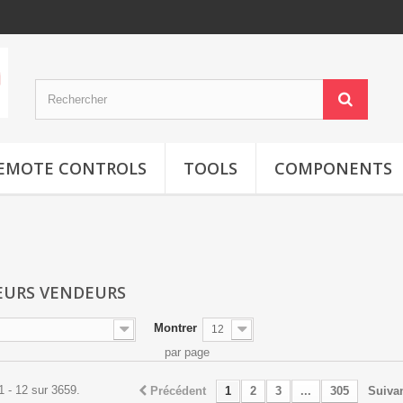
EMOTE CONTROLS
TOOLS
COMPONENTS
EURS VENDEURS
Montrer
12
par page
1 - 12 sur 3659.
Précédent
1
2
3
...
305
Suiva