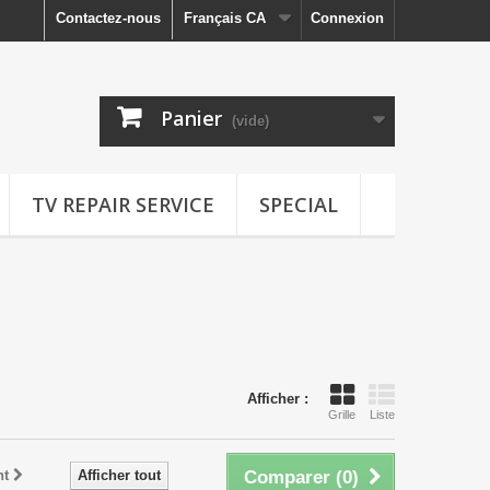
Contactez-nous
Français CA
Connexion
Panier
(vide)
TV REPAIR SERVICE
SPECIAL
Afficher :
Grille
Liste
nt
Afficher tout
Comparer (
0
)