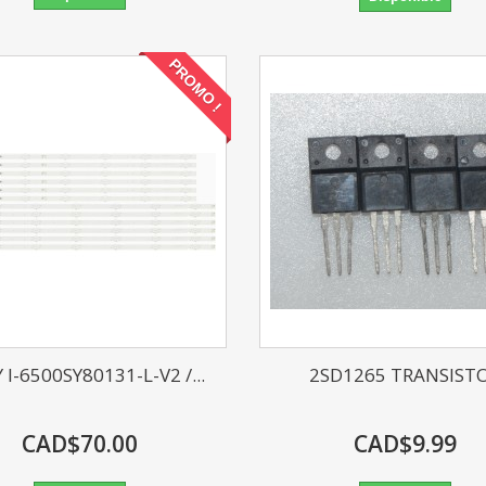
PROMO !
 I-6500SY80131-L-V2 /...
2SD1265 TRANSIST
CAD$70.00
CAD$9.99