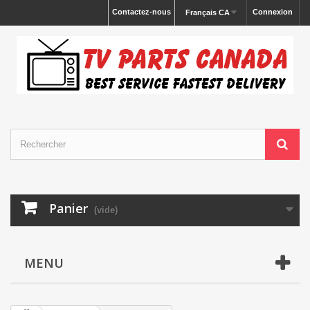
Contactez-nous
Connexion
Français CA
Panier
(vide)
MENU